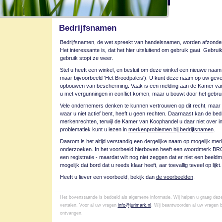
Bedrijfsnamen
Bedrijfsnamen, de wet spreekt van handelsnamen, worden afzonderl
Het interessante is, dat het hier uitsluitend om gebruik gaat. Gebru
gebruik stopt ze weer.
Stel u heeft een winkel, en besluit om deze winkel een nieuwe naa
maar bijvoorbeeld 'Het Broodpaleis'). U kunt deze naam op uw gevel
opbouwen van bescherming. Vaak is een melding aan de Kamer van 
u met vergunningen in conflict komen, maar u bouwt door het gebr
Vele ondernemers denken te kunnen vertrouwen op dit recht, maar 
waar u niet actief bent, heeft u geen rechten. Daarnaast kan de be
merkenrechten, terwijl de Kamer van Koophandel u daar niet over i
problematiek kunt u lezen in
merkenproblemen bij bedrijfsnamen
.
Daarom is het altijd verstandig een dergelijke naam op mogelijk mer
onderzoeken. In het voorbeeld hierboven heeft een woordmerk B
een registratie - maardat wilt nog niet zeggen dat er niet een beeldm
mogelijk dat bord dat u reeds klaar heeft, aar toevallig teveel op lijkt.
Heeft u liever een voorbeeld, bekijk dan
de voorbeelden
.
Het bovenstaande is bedoeld als algemene informatie. Wij helpen u graag deze 
vertalen. Voor al uw vragen
info@jurimark.nl
. Wij beantwoorden al uw vragen b
ontvangen.