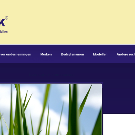
ver ondernemingen
Merken
Bedrijfsnamen
Modellen
Andere rec
Paginatitel
Deze pagina is momenteel leeg