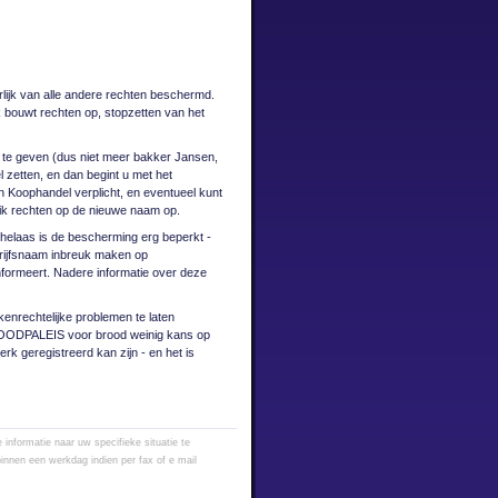
ijk van alle andere rechten beschermd.
ik bouwt rechten op, stopzetten van het
m te geven (dus niet meer bakker Jansen,
 zetten, en dan begint u met het
Koophandel verplicht, en eventueel kunt
uik rechten op de nieuwe naam op.
helaas is de bescherming erg beperkt -
drijfsnaam inbreuk maken op
nformeert. Nadere informatie over deze
kenrechtelijke problemen te laten
ROODPALEIS voor brood weinig kans op
erk geregistreerd kan zijn - en het is
informatie naar uw specifieke situatie te
innen een werkdag indien per fax of e mail