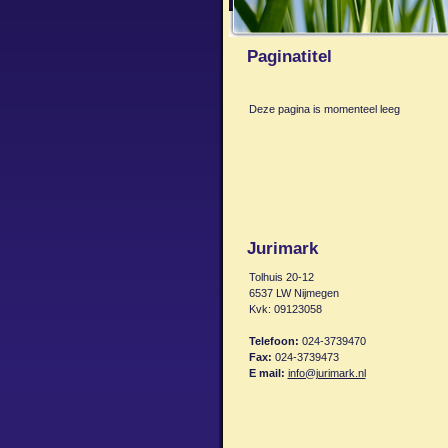
Paginatitel
Deze pagina is momenteel leeg
Jurimark
Tolhuis 20-12
6537 LW Nijmegen
Kvk: 09123058
Telefoon:
024-3739470
Fax:
024-3739473
E mail:
info@jurimark.nl