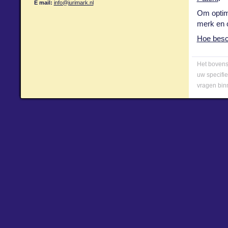
E mail:
info@jurimark.nl
Om optima
merk en o
Hoe besch
Het bovens
uw specifie
vragen bin