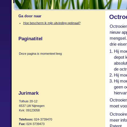
Octro
Ga door naar
Hoe bescherm ik mijn uitvinding optimaal?
Octrooien
nieuw app
mengsel.
Paginatitel
drie eise
Hij moe
Deze pagina is momenteel leeg
depot 
absolu
de octr
Hij moe
Hij moe
geen oc
Jurimark
hiervan
Octrooien
Tolhuis 20-12
moet voor
6537 LW Nijmegen
Kvk: 09123058
Octrooire
Telefoon:
024-3739470
meer info
Fax:
024-3739473
Patent
.