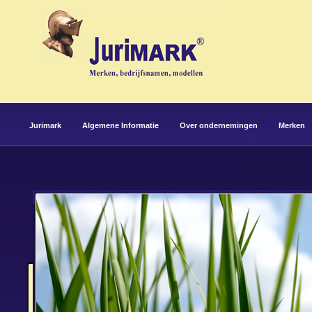
Jurimark
Algemene Informatie
Over ondernemingen
Merken
Paginatitel
Deze pagina is m