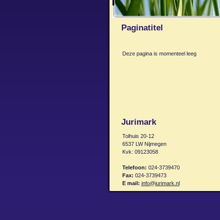
Paginatitel
Deze pagina is momenteel leeg
Jurimark
Tolhuis 20-12
6537 LW Nijmegen
Kvk: 09123058
Telefoon:
024-3739470
Fax:
024-3739473
E mail:
info@jurimark.nl