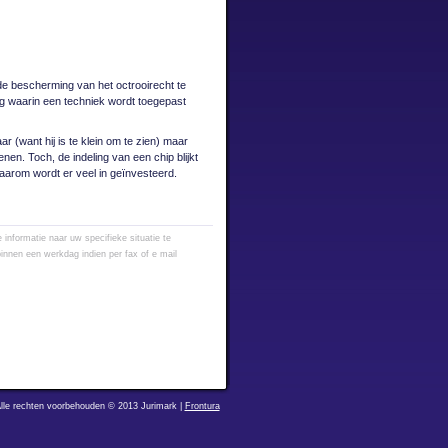
 de bescherming van het octrooirecht te
ng waarin een techniek wordt toegepast
r (want hij is te klein om te zien) maar
nen. Toch, de indeling van een chip blijkt
 daarom wordt er veel in geïnvesteerd.
informatie naar uw specifieke situatie te
innen een werkdag indien per fax of e mail
lle rechten voorbehouden © 2013 Jurimark |
Frontura