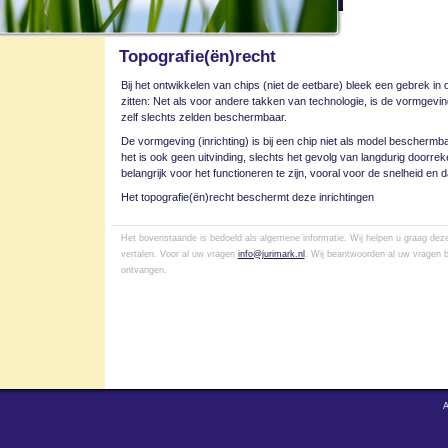
Topografie(ën)recht
Bij het ontwikkelen van chips (niet de eetbare) bleek een gebrek in
zitten: Net als voor andere takken van technologie, is de vormgevi
zelf slechts zelden beschermbaar.
De vormgeving (inrichting) is bij een chip niet als model beschermbaa
het is ook geen uitvinding, slechts het gevolg van langdurig doorreke
belangrijk voor het functioneren te zijn, vooral voor de snelheid en
Het topografie(ën)recht beschermt deze inrichtingen
Het bovenstaande is bedoeld als algemene informatie. Wij helpen u graag deze 
vertalen. Voor al uw vragen
info@jurimark.nl
. Wij beantwoorden al uw vragen b
ontvangen.
A