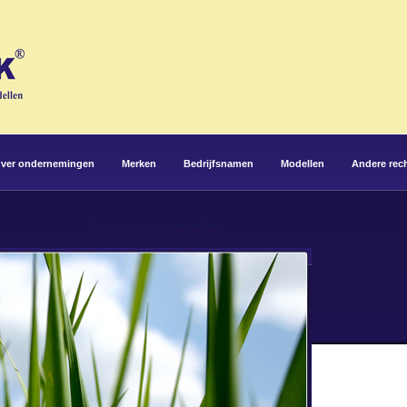
ver ondernemingen
Merken
Bedrijfsnamen
Modellen
Andere rec
Paginatitel
Deze pagina is momenteel leeg